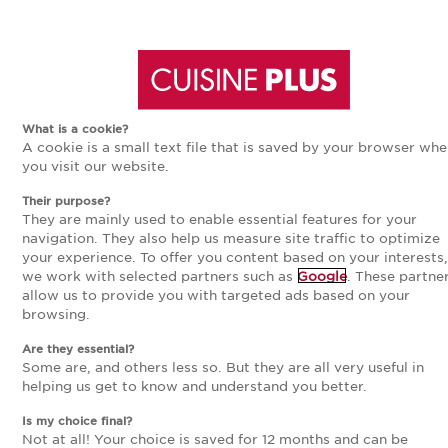
Aller
Aller
CUISINE ÉQUIPÉE ET
AMÉNAGÉE SUR MESURE
à
au
What is a cookie?
A cookie is a small text file that is saved by your browser wh
la
contenu
you visit our website.
AFFINER VOTRE RECHERCHE
Their purpose?
navigation
principal
26
modèles
They are mainly used to enable essential features for your
navigation. They also help us measure site traffic to optimize
your experience. To offer you content based on your interests,
principale
Trier par
Nouveauté
we work with selected partners such as
Google
. These partne
allow us to provide you with targeted ads based on your
browsing.
Are they essential?
NOUVEAUTÉ
Some are, and others less so. But they are all very useful in
helping us get to know and understand you better.
Is my choice final?
Not at all! Your choice is saved for 12 months and can be