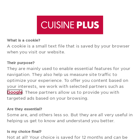
Aller
Aller
à
au
What is a cookie?
A cookie is a small text file that is saved by your browser
la
contenu
when you visit our website.
Their purpose?
navigation
principal
They are mainly used to enable essential features for your
navigation. They also help us measure site traffic to
optimize your experience. To offer you content based on
principale
your interests, we work with selected partners such as
Google
. These partners allow us to provide you with
targeted ads based on your browsing.
ESPACE PRESSE
Are they essential?
Cuisine Plus présente Dinette.
Some are, and others less so. But they are all very useful in
helping us get to know and understand you better.
Is my choice final?
Bien plus qu’un simple dossier de presse, c’est un
Not at all! Your choice is saved for 12 months and can be
véritable magazine dédié à l’art de vivre sa cuisine.