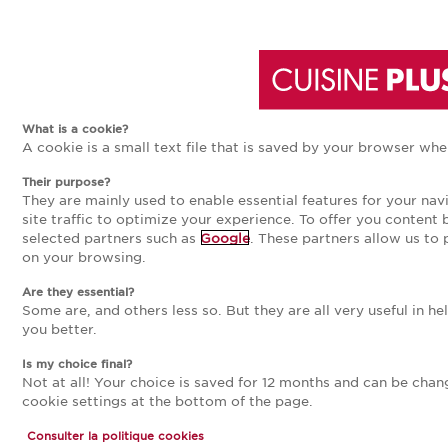
Aller
Aller
POLITIQUE DE COOKIES
à
au
La présente politique de cookie (ci-après la «
What is a cookie?
Politique ») décrit comment fonctionnent les
A cookie is a small text file that is saved by your browser whe
la
contenu
cookies susceptibles d’être déposés sur votre
Their purpose?
équipement lors de votre navigation sur notre site
They are mainly used to enable essential features for your nav
internet (ci-après le « Site ») et comment vous
navigation
principal
site traffic to optimize your experience. To offer you content
pouvez paramétrer vos choix.
selected partners such as
Google
. These partners allow us to
on your browsing.
principale
La Politique s’applique dès lors que vous
Are they essential?
consultez des ressources disponibles sur le(s)
Some are, and others less so. But they are all very useful in 
site(s) internet édités par la société CUISINE PLUS
you better.
FRANCE, SAS au capital de 992 068 euros, dont le
siège social est situé Bâtiment 6015 Zone
Is my choice final?
Not at all! Your choice is saved for 12 months and can be chan
Roissypole Aéroport Paris CDG 10-14 rue de Rome,
cookie settings at the bottom of the page.
93290 Tremblay en France, immatriculée au
Registre du Commerce et des Sociétés de Bobigny
Consulter la politique cookies