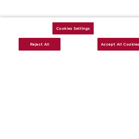
plus d’idées et d’inspirations !
Cookies Settings
Reject All
Accept All Cookie
INSPIREZ-VOUS
CONTACTEZ-NOUS
CUISINE PLUS