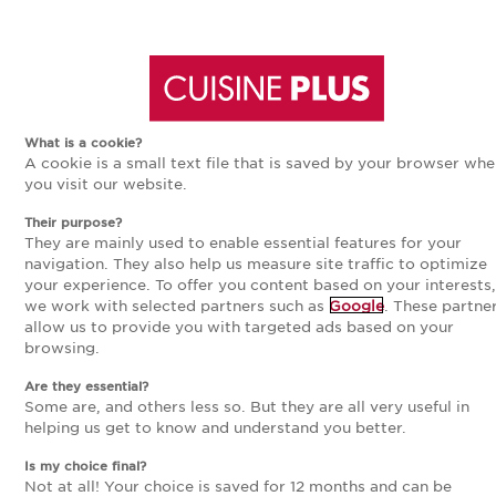
Aller
Aller
à
au
What is a cookie?
A cookie is a small text file that is saved by your browser wh
la
contenu
you visit our website.
Their purpose?
navigation
principal
They are mainly used to enable essential features for your
navigation. They also help us measure site traffic to optimize
your experience. To offer you content based on your interests,
principale
we work with selected partners such as
Google
. These partne
allow us to provide you with targeted ads based on your
browsing.
Are they essential?
retour à la liste
Some are, and others less so. But they are all very useful in
helping us get to know and understand you better.
CUISINE ÉQUIPÉE
ARCADIA 2
Is my choice final?
Not at all! Your choice is saved for 12 months and can be