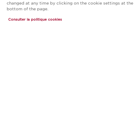
changed at any time by clicking on the cookie settings at the
disponibles
8 coloris
bottom of the page.
Consulter la politique cookies
DESCRIPTION :
Le design en linéaire de la cuisine ARCADIA s’intègre
parfaitement à cette pièce de vie au style bien
affirmé. La teinte corail, réhaussée par un sol en
terrazzo, offre un rendu délicat et frais.
LES ESSENTIELS BIEN PENSÉS :
MEUBLES SANS POIGNÉES FINITION CURVE :
un design moderne et fluide, alliant esthétisme
épuré et fonctionnalité au quotidien.
ÉLECTROMÉNAGER BLANC AVEC HOTTE
DESIGN INTÉGRÉE : une signature discrète qui
préserve la pureté des lignes et l’harmonie de la