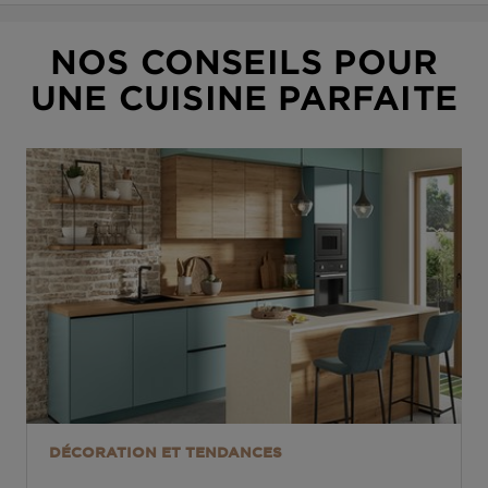
PIED
NOS CONSEILS POUR
DE
UNE CUISINE PARFAITE
PAGE
DÉCORATION ET TENDANCES