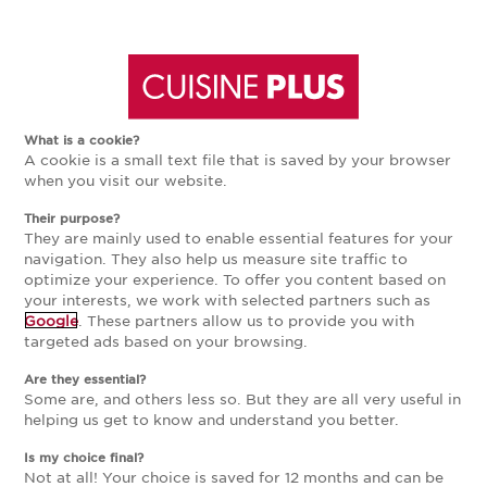
Aller
Aller
retour aux articles
retour aux articles
à
au
DÉCORATION ET TENDANCES
What is a cookie?
A cookie is a small text file that is saved by your browser
la
contenu
DÉCORATION ET TENDANCES
when you visit our website.
Their purpose?
CUISINE BOHÈME : CRÉER UNE
navigation
principal
They are mainly used to enable essential features for your
navigation. They also help us measure site traffic to
AMBIANCE CHALEUREUSE ET
optimize your experience. To offer you content based on
principale
your interests, we work with selected partners such as
PERSONNALISÉE
Google
. These partners allow us to provide you with
targeted ads based on your browsing.
Are they essential?
La cuisine bohème naît d’un style de vie avant même
Some are, and others less so. But they are all very useful in
de parler décoration. La pièce respire la convivialité,
helping us get to know and understand you better.
la liberté et les petites imperfections qui rendent un
Is my choice final?
intérieur vivant. Le style s’éloigne des codes trop
Not at all! Your choice is saved for 12 months and can be