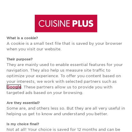
Aller
Aller
retour aux articles
retour aux articles
à
au
CRÉDENCE ET FAÇADE CUISINE
What is a cookie?
A cookie is a small text file that is saved by your browser
la
contenu
NOS CONSEILS
when you visit our website.
CRÉDENCE ET FAÇADE CUISINE
Their purpose?
navigation
principal
They are mainly used to enable essential features for your
navigation. They also help us measure site traffic to
COMMENT CHOISIR ENTRE DES
optimize your experience. To offer you content based on
principale
your interests, we work with selected partners such as
FAÇADES BRILLANTES OU DES
Google
. These partners allow us to provide you with
targeted ads based on your browsing.
FAÇADES MATES POUR SA
Are they essential?
CUISINE ?
Some are, and others less so. But they are all very useful in
helping us get to know and understand you better.
Is my choice final?
Not at all! Your choice is saved for 12 months and can be
Des façades mates pour plus de