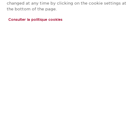
ZAC du Chemin Herbu
changed at any time by clicking on the cookie settings at
the bottom of the page.
95340 Persan
Consulter la politique cookies
Voir le numéro
VOIR LA FICHE
PRENDRE RENDEZ-VOUS
MAGASIN CUISINE PLUS
HERBLAY
Actuellement fermé ouvre Saturday à 10:00
24 rue Fernand Léger
95480 Pierrelaye
Voir le numéro