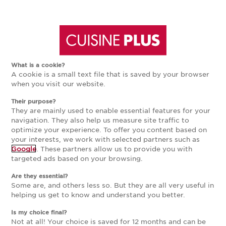
Aller
Aller
Cuisine sur-mesure Val-d'Oise,
à
au
magasins Cuisine Plus
What is a cookie?
Le Val-d'Oise, aux portes de Paris, combine
A cookie is a small text file that is saved by your browser
la
contenu
urbanisme moderne et nature préservée. Entre
when you visit our website.
l'effervescence de Cergy-Pontoise et les charmes de
Their purpose?
navigation
principal
la vallée de l'Oise, Cuisine Plus, vous propose des
They are mainly used to enable essential features for your
solutions sur-mesure pour aménager votre intérieur
navigation. They also help us measure site traffic to
avec style. Nos cuisinistes experts du Val-d'Oise sont
optimize your experience. To offer you content based on
principale
là pour vous accompagner à chaque étape de votre
your interests, we work with selected partners such as
Google
. These partners allow us to provide you with
projet de cuisine, de la conception à l'installation.
targeted ads based on your browsing.
MAGASIN CUISINE PLUS
Are they essential?
PERSAN
Some are, and others less so. But they are all very useful in
helping us get to know and understand you better.
Actuellement fermé ouvre Saturday à 10:00
Is my choice final?
2 rue Maria Deraisme
Not at all! Your choice is saved for 12 months and can be