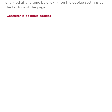
Parc d'activités commerciales Les Forges
changed at any time by clicking on the cookie settings at
the bottom of the page.
Chemin des forges
51530 PIERRY
Consulter la politique cookies
Voir le numéro
VOIR LA FICHE
PRENDRE RENDEZ-VOUS
MAGASIN CUISINE PLUS REIMS
Actuellement fermé ouvre Saturday à 10:00
Avenue du Mont Saint-Pierre
51370 Thillois
Voir le numéro