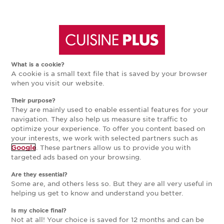
Aller
Aller
Cuisine sur-mesure Marne,
à
au
magasins Cuisine Plus
What is a cookie?
Entre vignes et patrimoine, le département de la
A cookie is a small text file that is saved by your browser
la
contenu
Marne allie douceur de vivre et dynamisme. De
when you visit our website.
Reims, capitale du champagne, à Épernay, cœur du
Their purpose?
navigation
principal
vignoble champenois, Cuisine Plus vous
They are mainly used to enable essential features for your
accompagne dans la conception de cuisines uniques
navigation. They also help us measure site traffic to
et d’aménagements intérieurs adaptés à votre mode
optimize your experience. To offer you content based on
principale
de vie. Nos cuisinistes marnais mettent leur savoir-
your interests, we work with selected partners such as
Google
. These partners allow us to provide you with
faire à votre service pour créer un espace fonctionnel
targeted ads based on your browsing.
et esthétique, conçu sur-mesure.
Are they essential?
MAGASIN CUISINE PLUS
Some are, and others less so. But they are all very useful in
helping us get to know and understand you better.
ÉPERNAY
Is my choice final?
Actuellement fermé ouvre Saturday à 10:00
Not at all! Your choice is saved for 12 months and can be