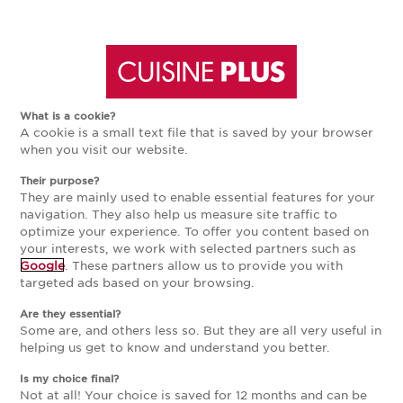
Aller
Aller
PRÉPAREZ VOTRE PREMIER
à
au
RENDEZ-VOUS
What is a cookie?
La cuisine est souvent l’élément central dans une
A cookie is a small text file that is saved by your browser
la
contenu
when you visit our website.
maison ou un appartement. De plus en plus
ouverte sur le salon, la cuisine devient un
Their purpose?
navigation
principal
véritable
projet d’architecte d’intérieur.
Elle doit
They are mainly used to enable essential features for your
s’harmoniser parfaitement avec votre intérieur, tout
navigation. They also help us measure site traffic to
en étant belle et fonctionnelle !
optimize your experience. To offer you content based on
principale
your interests, we work with selected partners such as
Google
. These partners allow us to provide you with
Nos concepteurs
sont attentifs, expérimentés et
targeted ads based on your browsing.
formés aux dernières tendances en matière de
cuisine et de décoration dans la cuisine : couleurs,
Are they essential?
matières, lumières, technologies, agencements...
Some are, and others less so. But they are all very useful in
helping us get to know and understand you better.
Avec Cuisine Plus, vous êtes certain de réaliser la
cuisine qui fera saliver d’envie vos convives !
Is my choice final?
Not at all! Your choice is saved for 12 months and can be