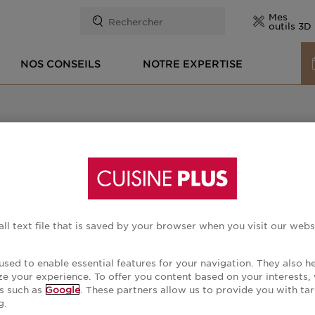
Mes
Aller
Aller
outils 3D
à
au
NOS CONSEILS
NOTRE EXPERTISE
la
contenu
navigation
principal
ligne, en magasin ou à la maison ? Découvrez notre catalo
principale
es tendances, quel que soit le chemin que vous choisissez
all text file that is saved by your browser when you visit our webs
used to enable essential features for your navigation. They also h
ize your experience. To offer you content based on your interests
s such as
Google
. These partners allow us to provide you with t
g.