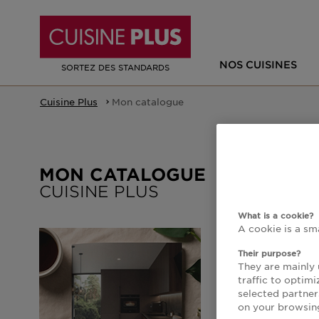
NOS CUISINES
SORTEZ DES STANDARDS
Vous
Cuisine Plus
Mon catalogue
êtes
ici
MON CATALOGUE
En 
CUISINE PLUS
idé
What is a cookie?
A cookie is a sm
Their purpose?
They are mainly 
traffic to optim
selected partner
on your browsin