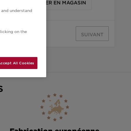
LE
RÉSERVER EN MAGASIN
ow and understand
licking on the
SUIVANT
ccept All Cookies
S
Fabrication européenne