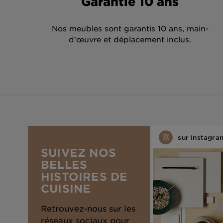
Garantie 10 ans
Nos meubles sont garantis 10 ans, main-
d'œuvre et déplacement inclus.
PIED
DE
sur Instagra
PAGE
SUIVEZ NOS
BELLES
HISTOIRES DE
CUISINE
Retrouvez-nous sur les
réseaux sociaux pour