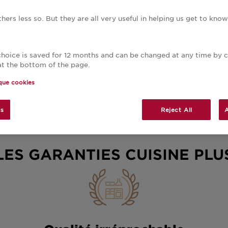
VISIONNER EN LIGNE
RECEVOIR À DOMICI
hers less so. But they are all very useful in helping us get to kn
 choice is saved for 12 months and can be changed at any time by c
at the bottom of the page.
ique cookies
gs
Reject All
A
LES GARANTIES CUISINE PLU