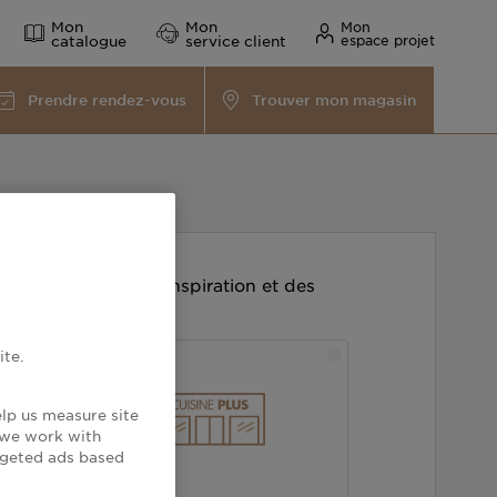
Mon
Mon
Mon
catalogue
service client
espace projet
Prendre rendez-vous
Trouver mon magasin
gue pour trouver l'inspiration et des
 !
ite.
elp us measure site
, we work with
argeted ads based