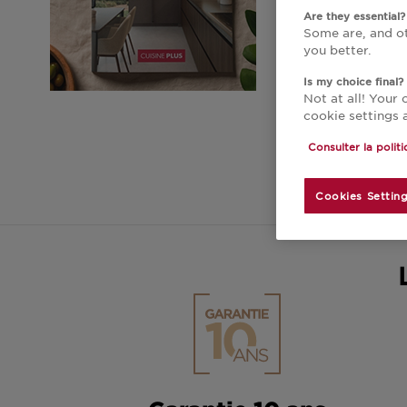
Are they essential?
Some are, and ot
you better.
Is my choice final?
Not at all! Your
cookie settings 
Consulter la polit
Cookies Settin